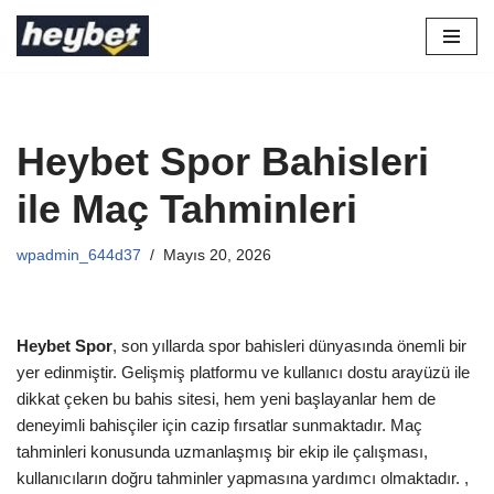
İçeriğe
geç
Heybet Spor Bahisleri
ile Maç Tahminleri
wpadmin_644d37
Mayıs 20, 2026
Heybet Spor
, son yıllarda spor bahisleri dünyasında önemli bir
yer edinmiştir. Gelişmiş platformu ve kullanıcı dostu arayüzü ile
dikkat çeken bu bahis sitesi, hem yeni başlayanlar hem de
deneyimli bahisçiler için cazip fırsatlar sunmaktadır. Maç
tahminleri konusunda uzmanlaşmış bir ekip ile çalışması,
kullanıcıların doğru tahminler yapmasına yardımcı olmaktadır. ,