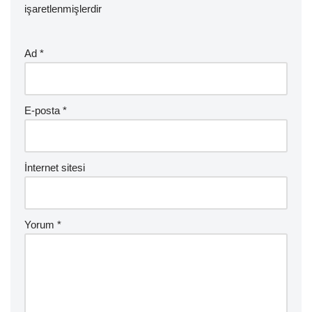
işaretlenmişlerdir
Ad
*
E-posta
*
İnternet sitesi
Yorum
*