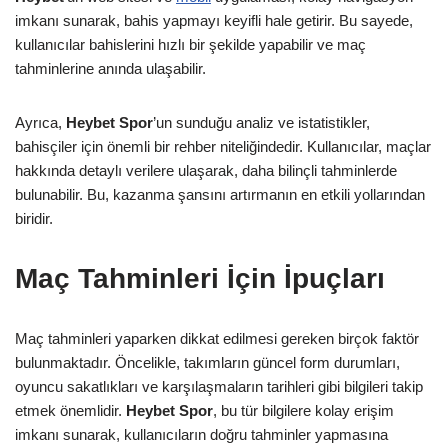
imkanı sunarak, bahis yapmayı keyifli hale getirir. Bu sayede,
kullanıcılar bahislerini hızlı bir şekilde yapabilir ve maç
tahminlerine anında ulaşabilir.
Ayrıca,
Heybet Spor
’un sunduğu analiz ve istatistikler,
bahisçiler için önemli bir rehber niteliğindedir. Kullanıcılar, maçlar
hakkında detaylı verilere ulaşarak, daha bilinçli tahminlerde
bulunabilir. Bu, kazanma şansını artırmanın en etkili yollarından
biridir.
Maç Tahminleri İçin İpuçları
Maç tahminleri yaparken dikkat edilmesi gereken birçok faktör
bulunmaktadır. Öncelikle, takımların güncel form durumları,
oyuncu sakatlıkları ve karşılaşmaların tarihleri gibi bilgileri takip
etmek önemlidir.
Heybet Spor
, bu tür bilgilere kolay erişim
imkanı sunarak, kullanıcıların doğru tahminler yapmasına