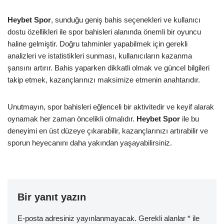
Heybet Spor
, sunduğu geniş bahis seçenekleri ve kullanıcı
dostu özellikleri ile spor bahisleri alanında önemli bir oyuncu
haline gelmiştir. Doğru tahminler yapabilmek için gerekli
analizleri ve istatistikleri sunması, kullanıcıların kazanma
şansını artırır. Bahis yaparken dikkatli olmak ve güncel bilgileri
takip etmek, kazançlarınızı maksimize etmenin anahtarıdır.
Unutmayın, spor bahisleri eğlenceli bir aktivitedir ve keyif alarak
oynamak her zaman öncelikli olmalıdır.
Heybet Spor
ile bu
deneyimi en üst düzeye çıkarabilir, kazançlarınızı artırabilir ve
sporun heyecanını daha yakından yaşayabilirsiniz.
Bir yanıt yazın
E-posta adresiniz yayınlanmayacak.
Gerekli alanlar
*
ile