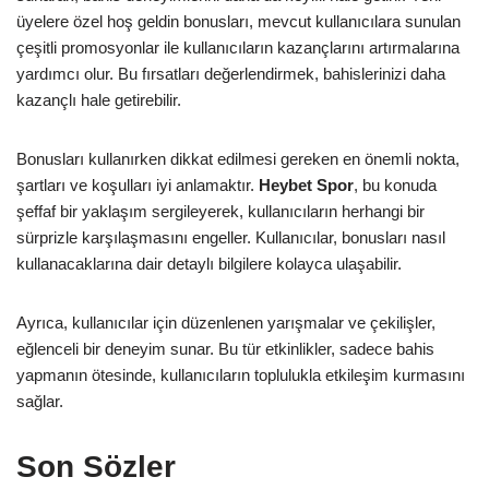
üyelere özel hoş geldin bonusları, mevcut kullanıcılara sunulan
çeşitli promosyonlar ile kullanıcıların kazançlarını artırmalarına
yardımcı olur. Bu fırsatları değerlendirmek, bahislerinizi daha
kazançlı hale getirebilir.
Bonusları kullanırken dikkat edilmesi gereken en önemli nokta,
şartları ve koşulları iyi anlamaktır.
Heybet Spor
, bu konuda
şeffaf bir yaklaşım sergileyerek, kullanıcıların herhangi bir
sürprizle karşılaşmasını engeller. Kullanıcılar, bonusları nasıl
kullanacaklarına dair detaylı bilgilere kolayca ulaşabilir.
Ayrıca, kullanıcılar için düzenlenen yarışmalar ve çekilişler,
eğlenceli bir deneyim sunar. Bu tür etkinlikler, sadece bahis
yapmanın ötesinde, kullanıcıların toplulukla etkileşim kurmasını
sağlar.
Son Sözler