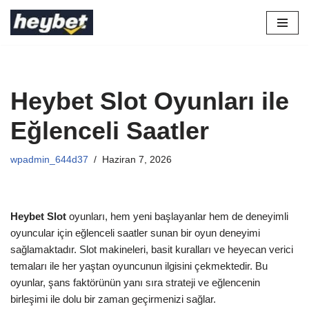
İçeriğe
geç
Heybet Slot Oyunları ile
Eğlenceli Saatler
wpadmin_644d37
Haziran 7, 2026
Heybet Slot
oyunları, hem yeni başlayanlar hem de deneyimli
oyuncular için eğlenceli saatler sunan bir oyun deneyimi
sağlamaktadır. Slot makineleri, basit kuralları ve heyecan verici
temaları ile her yaştan oyuncunun ilgisini çekmektedir. Bu
oyunlar, şans faktörünün yanı sıra strateji ve eğlencenin
birleşimi ile dolu bir zaman geçirmenizi sağlar.