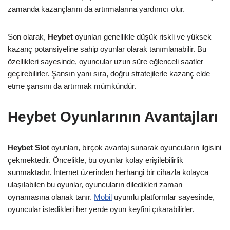
zamanda kazançlarını da artırmalarına yardımcı olur.
Son olarak,
Heybet
oyunları genellikle düşük riskli ve yüksek
kazanç potansiyeline sahip oyunlar olarak tanımlanabilir. Bu
özellikleri sayesinde, oyuncular uzun süre eğlenceli saatler
geçirebilirler. Şansın yanı sıra, doğru stratejilerle kazanç elde
etme şansını da artırmak mümkündür.
Heybet Oyunlarının Avantajları
Heybet Slot
oyunları, birçok avantaj sunarak oyuncuların ilgisini
çekmektedir. Öncelikle, bu oyunlar kolay erişilebilirlik
sunmaktadır. İnternet üzerinden herhangi bir cihazla kolayca
ulaşılabilen bu oyunlar, oyuncuların diledikleri zaman
oynamasına olanak tanır.
Mobil
uyumlu platformlar sayesinde,
oyuncular istedikleri her yerde oyun keyfini çıkarabilirler.