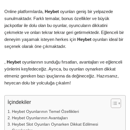
Online platformlarda,
Heybet
oyunları geniş bir yelpazede
sunulmaktadır. Farklı temalar, bonus özellikler ve büyük
jackpotlar ile dolu olan bu oyunlar, oyuncuların dikkatini
çekmekte ve onları tekrar tekrar geri getirmektedir. Eğlenceli bir
deneyim yaşamak isteyen herkes için
Heybet
oyunları ideal bir
seçenek olarak öne çıkmaktadır.
,
Heybet
oyunlarının sunduğu fırsatları, avantajları ve eğlenceli
yönlerini keşfedeceğiz. Ayrıca, bu oyunları oynarken dikkat
etmeniz gereken bazı ipuçlarına da değineceğiz. Hazırsanız,
heyecan dolu bir yolculuğa çıkalım!
İçindekiler
Heybet Oyunlarının Temel Özellikleri
Heybet Oyunlarının Avantajları
Heybet Slot Oyunları Oynarken Dikkat Edilmesi