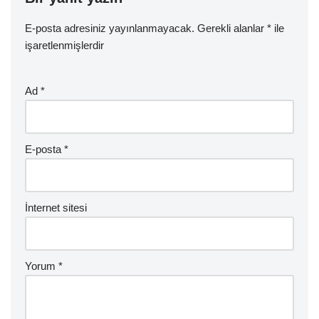
E-posta adresiniz yayınlanmayacak.
Gerekli alanlar
*
ile
işaretlenmişlerdir
Ad
*
E-posta
*
İnternet sitesi
Yorum
*