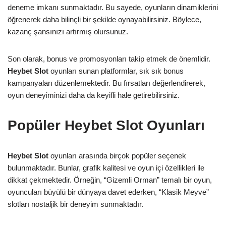
deneme imkanı sunmaktadır. Bu sayede, oyunların dinamiklerini
öğrenerek daha bilinçli bir şekilde oynayabilirsiniz. Böylece,
kazanç şansınızı artırmış olursunuz.
Son olarak, bonus ve promosyonları takip etmek de önemlidir.
Heybet Slot
oyunları sunan platformlar, sık sık bonus
kampanyaları düzenlemektedir. Bu fırsatları değerlendirerek,
oyun deneyiminizi daha da keyifli hale getirebilirsiniz.
Popüler Heybet Slot Oyunları
Heybet Slot
oyunları arasında birçok popüler seçenek
bulunmaktadır. Bunlar, grafik kalitesi ve oyun içi özellikleri ile
dikkat çekmektedir. Örneğin, “Gizemli Orman” temalı bir oyun,
oyuncuları büyülü bir dünyaya davet ederken, “Klasik Meyve”
slotları nostaljik bir deneyim sunmaktadır.