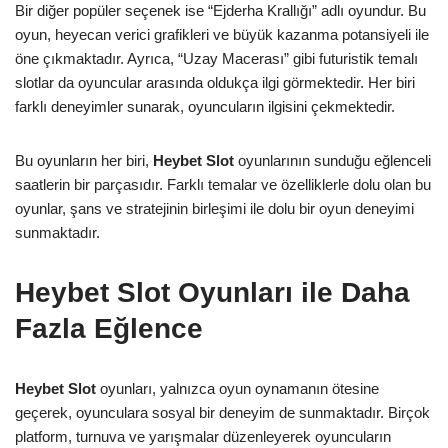
Bir diğer popüler seçenek ise “Ejderha Krallığı” adlı oyundur. Bu
oyun, heyecan verici grafikleri ve büyük kazanma potansiyeli ile
öne çıkmaktadır. Ayrıca, “Uzay Macerası” gibi futuristik temalı
slotlar da oyuncular arasında oldukça ilgi görmektedir. Her biri
farklı deneyimler sunarak, oyuncuların ilgisini çekmektedir.
Bu oyunların her biri,
Heybet Slot
oyunlarının sunduğu eğlenceli
saatlerin bir parçasıdır. Farklı temalar ve özelliklerle dolu olan bu
oyunlar, şans ve stratejinin birleşimi ile dolu bir oyun deneyimi
sunmaktadır.
Heybet Slot Oyunları ile Daha
Fazla Eğlence
Heybet Slot
oyunları, yalnızca oyun oynamanın ötesine
geçerek, oyunculara sosyal bir deneyim de sunmaktadır. Birçok
platform, turnuva ve yarışmalar düzenleyerek oyuncuların