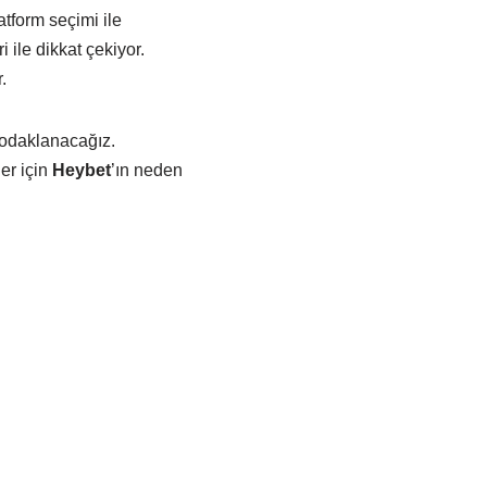
atform seçimi ile
i ile dikkat çekiyor.
.
e odaklanacağız.
er için
Heybet
’ın neden