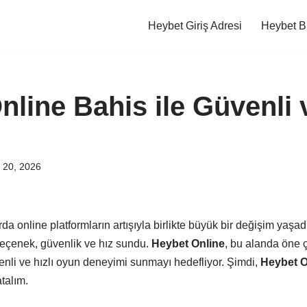
Heybet Giriş Adresi
Heybet B
line Bahis ile Güvenli v
 20, 2026
da online platformların artışıyla birlikte büyük bir değişim yaşad
eçenek, güvenlik ve hız sundu.
Heybet Online
, bu alanda öne ç
venli ve hızlı oyun deneyimi sunmayı hedefliyor. Şimdi,
Heybet O
atalım.