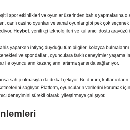
çeşitli spor etkinlikleri ve oyunlar üzerinden bahis yapmalarına ol
eri, canlı casino oyunları ve sanal oyunlar gibi pek çok seçenek
ediyor.
Heybet
, yenilikçi teknolojileri ve kullanıcı dostu arayüzü 
 bahis yaparken ihtiyaç duyduğu tüm bilgileri kolayca bulmalarını
nekleri ve spor dalları, oyunculara farklı deneyimler yaşama im
 ile oyuncuların kazançlarını artırma şansı da sağlanıyor.
isansa sahip olmasıyla da dikkat çekiyor. Bu durum, kullanıcıları
etmelerini sağlıyor. Platform, oyuncuların verilerini korumak içi
nıcı deneyimini sürekli olarak iyileştirmeye çalışıyor.
nlemleri