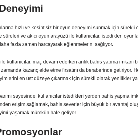
 Deneyimi
cılarına hızlı ve kesintisiz bir oyun deneyimi sunmak için sürekli 
e süreleri ve akıcı oyun arayüzü ile kullanıcılar, istedikleri oyunl
aha fazla zaman harcayarak eğlenmelerini sağlıyor.
ile kullanıcılar, maç devam ederken anlık bahis yapma imkanı bu
ı zamanda kazanç elde etme fırsatını da beraberinde getiriyor.
H
yimlerini en üst düzeye çıkarmak için sürekli olarak yenilikler ya
arımı sayesinde, kullanıcılar istedikleri yerden bahis yapma imka
rinden erişim sağlamak, bahis severler için büyük bir avantaj olu
yimi yaşamak mümkün hale geliyor.
Promosyonlar