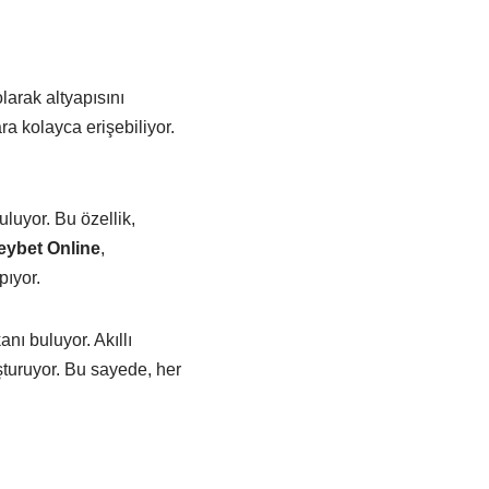
olarak altyapısını
ara kolayca erişebiliyor.
luyor. Bu özellik,
eybet Online
,
pıyor.
nı buluyor. Akıllı
şturuyor. Bu sayede, her