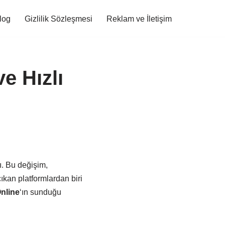
log
Gizlilik Sözleşmesi
Reklam ve İletişim
e Hızlı
ı. Bu değişim,
ıkan platformlardan biri
nline
‘ın sunduğu