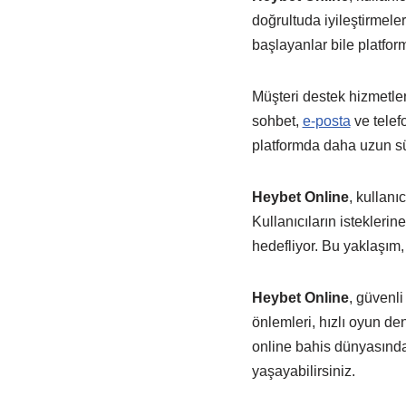
doğrultuda iyileştirmele
başlayanlar bile platfor
Müşteri destek hizmetleri
sohbet,
e-posta
ve telef
platformda daha uzun sü
Heybet Online
, kullanı
Kullanıcıların istekleri
hedefliyor. Bu yaklaşım, 
Heybet Online
, güvenl
önlemleri, hızlı oyun de
online bahis dünyasında
yaşayabilirsiniz.