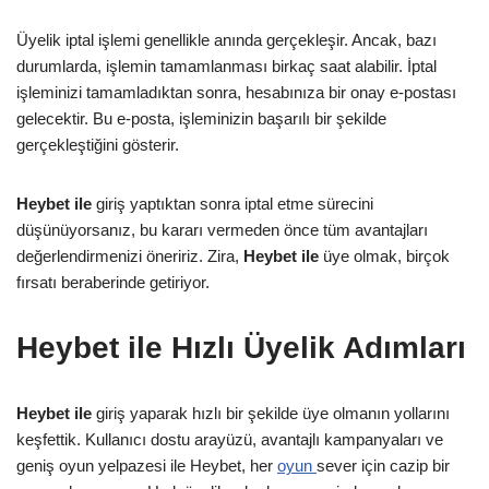
Üyelik iptal işlemi genellikle anında gerçekleşir. Ancak, bazı
durumlarda, işlemin tamamlanması birkaç saat alabilir. İptal
işleminizi tamamladıktan sonra, hesabınıza bir onay e-postası
gelecektir. Bu e-posta, işleminizin başarılı bir şekilde
gerçekleştiğini gösterir.
Heybet ile
giriş yaptıktan sonra iptal etme sürecini
düşünüyorsanız, bu kararı vermeden önce tüm avantajları
değerlendirmenizi öneririz. Zira,
Heybet ile
üye olmak, birçok
fırsatı beraberinde getiriyor.
Heybet ile Hızlı Üyelik Adımları
Heybet ile
giriş yaparak hızlı bir şekilde üye olmanın yollarını
keşfettik. Kullanıcı dostu arayüzü, avantajlı kampanyaları ve
geniş oyun yelpazesi ile Heybet, her
oyun
sever için cazip bir