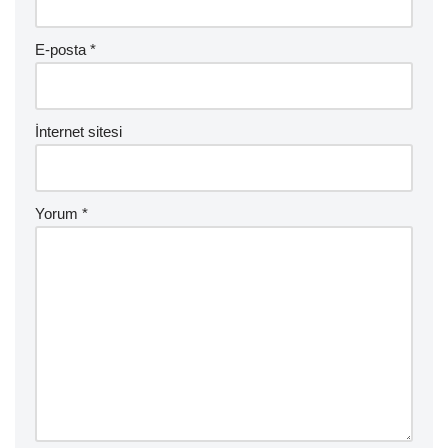
E-posta
*
İnternet sitesi
Yorum
*