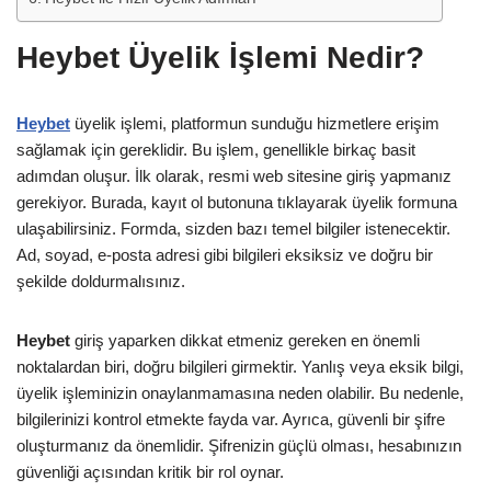
Heybet Üyelik İşlemi Nedir?
Heybet
üyelik işlemi, platformun sunduğu hizmetlere erişim
sağlamak için gereklidir. Bu işlem, genellikle birkaç basit
adımdan oluşur. İlk olarak, resmi web sitesine giriş yapmanız
gerekiyor. Burada, kayıt ol butonuna tıklayarak üyelik formuna
ulaşabilirsiniz. Formda, sizden bazı temel bilgiler istenecektir.
Ad, soyad, e-posta adresi gibi bilgileri eksiksiz ve doğru bir
şekilde doldurmalısınız.
Heybet
giriş yaparken dikkat etmeniz gereken en önemli
noktalardan biri, doğru bilgileri girmektir. Yanlış veya eksik bilgi,
üyelik işleminizin onaylanmamasına neden olabilir. Bu nedenle,
bilgilerinizi kontrol etmekte fayda var. Ayrıca, güvenli bir şifre
oluşturmanız da önemlidir. Şifrenizin güçlü olması, hesabınızın
güvenliği açısından kritik bir rol oynar.