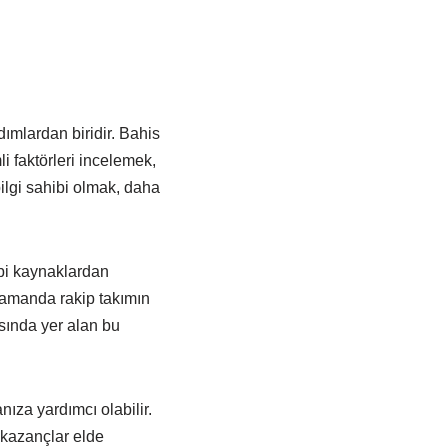
dımlardan biridir. Bahis
i faktörleri incelemek,
bilgi sahibi olmak, daha
gibi kaynaklardan
zamanda rakip takımın
sında yer alan bu
nıza yardımcı olabilir.
 kazançlar elde