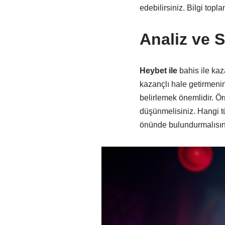
edebilirsiniz. Bilgi topla
Analiz ve S
Heybet ile
bahis ile kaza
kazançlı hale getirmeni
belirlemek önemlidir. Ör
düşünmelisiniz. Hangi t
önünde bulundurmalısın