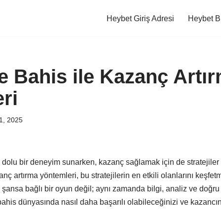
Heybet Giriş Adresi
Heybet B
le Bahis ile Kazanç Artı
ri
1, 2025
olu bir deneyim sunarken, kazanç sağlamak için de stratejiler ge
nç artırma yöntemleri, bu stratejilerin en etkili olanlarını keşfet
ansa bağlı bir oyun değil; aynı zamanda bilgi, analiz ve doğru
, bahis dünyasında nasıl daha başarılı olabileceğinizi ve kazancını