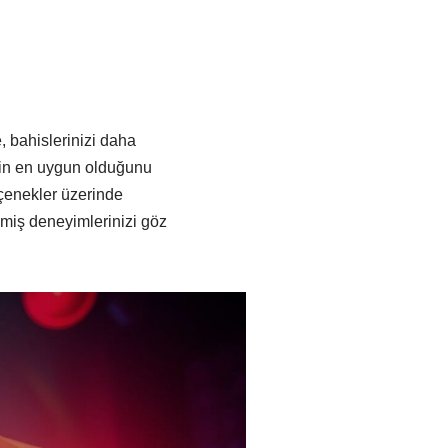
e, bahislerinizi daha
için en uygun olduğunu
eçenekler üzerinde
çmiş deneyimlerinizi göz