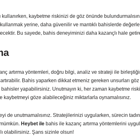
kullanırken, kaybetme riskinizi de göz önünde bulundurmalısın
 kullanmak yerine, daha güvenilir ve mantıklı bahislerde değerl
tecektir. Bu sayede, bahis deneyiminizi daha kazançlı hale getireb
ma
anç artırma yöntemleri, doğru bilgi, analiz ve strateji ile birleş
 artırabilir. Bahis yaparken dikkat etmeniz gereken unsurları g
ı bahisler yapabilirsiniz. Unutmayın ki, her zaman kaybetme riski
ve kaybetmeyi göze alabileceğiniz miktarlarla oynamalısınız.
 de unutmamalısınız. Stratejilerinizi uygularken, sürecin tadını
z mümkün.
Heybet ile
bahis ile kazanç artırma yöntemlerini uygu
 olabilirsiniz. Şans sizinle olsun!