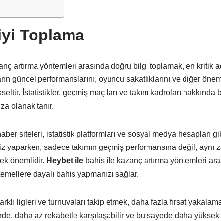
iyi Toplama
anç artırma yöntemleri arasında doğru bilgi toplamak, en kritik a
n güncel performanslarını, oyuncu sakatlıklarını ve diğer öneml
eltir. İstatistikler, geçmiş maç ları ve takım kadroları hakkında 
za olanak tanır.
haber siteleri, istatistik platformları ve sosyal medya hesapları 
aliz yaparken, sadece takımın geçmiş performansına değil, aynı 
ek önemlidir.
Heybet ile
bahis ile kazanç artırma yöntemleri ara
emellere dayalı bahis yapmanızı sağlar.
rklı ligleri ve turnuvaları takip etmek, daha fazla fırsat yakalama
lerde, daha az rekabetle karşılaşabilir ve bu sayede daha yüksek