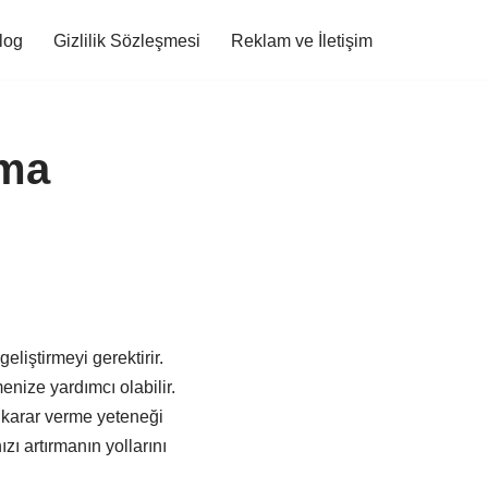
log
Gizlilik Sözleşmesi
Reklam ve İletişim
rma
liştirmeyi gerektirir.
menize yardımcı olabilir.
 karar verme yeteneği
zı artırmanın yollarını