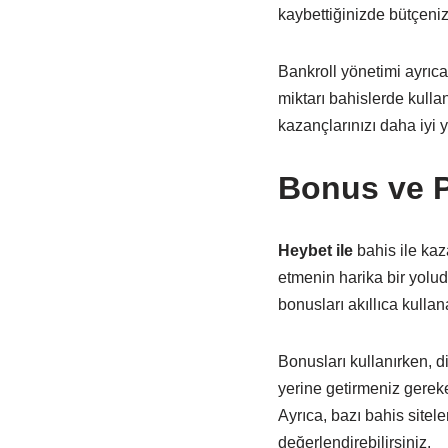
kaybettiğinizde bütçen
Bankroll yönetimi ayrıca
miktarı bahislerde kulla
kazançlarınızı daha iyi
Bonus ve 
Heybet ile
bahis ile kaz
etmenin harika bir yolud
bonusları akıllıca kullan
Bonusları kullanırken, d
yerine getirmeniz gerek
Ayrıca, bazı bahis sitele
değerlendirebilirsiniz.