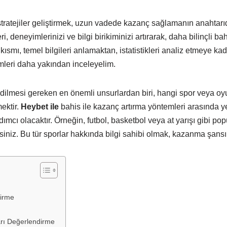
tratejiler geliştirmek, uzun vadede kazanç sağlamanın anahtarıd
, deneyimlerinizi ve bilgi birikiminizi artırarak, daha bilinçli 
 kısmı, temel bilgileri anlamaktan, istatistikleri analiz etmeye ka
mleri daha yakından inceleyelim.
dilmesi gereken en önemli unsurlardan biri, hangi spor veya oy
ektir.
Heybet ile
bahis ile kazanç artırma yöntemleri arasında y
mcı olacaktır. Örneğin, futbol, basketbol veya at yarışı gibi pop
iniz. Bu tür sporlar hakkında bilgi sahibi olmak, kazanma şansınız
tirme
rı Değerlendirme