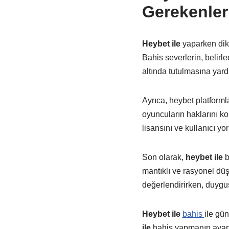
Gerekenler
Heybet ile
yaparken dikk
Bahis severlerin, belirle
altında tutulmasına yard
Ayrıca, heybet platformla
oyuncuların haklarını k
lisansını ve kullanıcı yo
Son olarak,
heybet ile
b
mantıklı ve rasyonel d
değerlendirirken, duygus
Heybet ile
bahis
ile gün
ile
bahis yapmanın avantaj