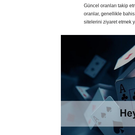
Güncel oranları takip et
oranlar, genellikle bahis
sitelerini ziyaret etmek ye