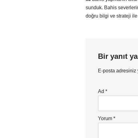
sunduk. Bahis severleri
doğru bilgi ve strateji il
Bir yanıt ya
E-posta adresiniz
Ad
*
Yorum
*