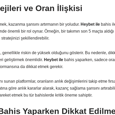
jileri ve Oran İlişkisi
irmek, kazanma şansını artırmanın bir yoludur.
Heybet ile
bahis il
inde önemli bir rol oynar. Örneğin, bir takımın son 5 maçta aldığı
stratejinizi şekillendirebilir.
 genellikle riskin de yüksek olduğunu gösterir. Bu nedenle, dikk
eri geliştirmek önemlidir.
Heybet ile
bahis yaparken, sadece oran
ormansına da dikkat etmek gerekir.
ı sunan platformlar, oranların anlık değişimlerini takip etme fırsa
ına göre anlık kararlar alarak, kazanç sağlama şansını artırabilir
reket etmek bu tür bahislerde kritik öneme sahiptir.
 Bahis Yaparken Dikkat Edilme