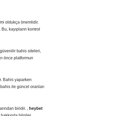
imi oldukça önemlidir.
 Bu, kayıpların kontrol
üvenilir bahis siteleri,
an önce platformun
r. Bahis yaparken
bahis ile güncel oranları
rından biridir. ,
heybet
 hakkında bilgiler