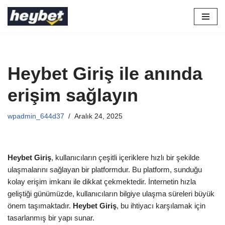
İçeriğe
geç
Heybet Giriş ile anında
erişim sağlayın
wpadmin_644d37
Aralık 24, 2025
Heybet Giriş
, kullanıcıların çeşitli içeriklere hızlı bir şekilde
ulaşmalarını sağlayan bir platformdur. Bu platform, sunduğu
kolay erişim imkanı ile dikkat çekmektedir. İnternetin hızla
geliştiği günümüzde, kullanıcıların bilgiye ulaşma süreleri büyük
önem taşımaktadır.
Heybet Giriş
, bu ihtiyacı karşılamak için
tasarlanmış bir yapı sunar.