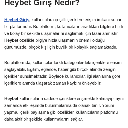
Heybet Giriş Nedir?
Heybet Giriş
, kullanıcılara çeşitli içeriklere erişim imkanı sunan
bir platformdur. Bu platform, kullanıcıların aradıkları bilgilere hızlı
ve kolay bir şekilde ulaşmalarını sağlamak için tasarlanmıştır.
Heybet
özellikle bilgiye hızla ulaşmanın önemli olduğu
günümüzde, birçok kişi için büyük bir kolaylık sağlamaktadır.
Bu platformda, kullanıcılar farklı kategorilerdeki içeriklere erişim
sağlayabilir. Eğitim, eğlence, haber gibi birçok alanda zengin
içerikler sunulmaktadır. Böylece kullanıcılar, ilgi alanlarına göre
içeriklere anında ulaşarak zaman kaybını önleyebilir.
Heybet
kullanıcıların sadece içeriklere erişmekle kalmayıp, aynı
zamanda etkileşimde bulunmalarına da olanak tanır. Yorum
yapma, içerik paylaşma gibi özellikler, kullanıcıların platformu
daha aktif bir şekilde kullanmalarını sağlar.