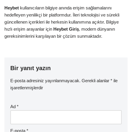
Heybet
kullanıcıların bilgiye anında erişim sağlamalarını
hedefleyen yenilikçi bir platformdur. İleri teknolojisi ve sürekli
güncellenen içerikleri ile herkesin kullanımına açıktır. Bilgiye
hızlı erişim arayanlar için
Heybet Giriş
, modern dünyanın
gereksinimlerini karşılayan bir çözüm sunmaktadır.
Bir yanıt yazın
E-posta adresiniz yayınlanmayacak.
Gerekli alanlar
*
ile
işaretlenmişlerdir
Ad
*
E-posta
*