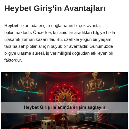
Heybet Giriş’in Avantajları
Heybet
ile anında erişim sağlamanın birçok avantajı
bulunmaktadır. Öncelikle, kullanıcılar aradıkları bilgiye hızla
ulaşarak zaman kazanırlar. Bu, özellikle yoğun bir yaşam
tarzına sahip olanlar için büyük bir avantajdır. Günümüzde
bilgiye ulaşma süresi, iş verimliliğini doğrudan etkileyen bir
faktördür.