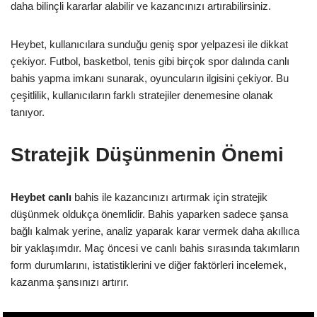
daha bilinçli kararlar alabilir ve kazancınızı artırabilirsiniz.
Heybet, kullanıcılara sunduğu geniş spor yelpazesi ile dikkat
çekiyor. Futbol, basketbol, tenis gibi birçok spor dalında canlı
bahis yapma imkanı sunarak, oyuncuların ilgisini çekiyor. Bu
çeşitlilik, kullanıcıların farklı stratejiler denemesine olanak
tanıyor.
Stratejik Düşünmenin Önemi
Heybet canlı
bahis ile kazancınızı artırmak için stratejik
düşünmek oldukça önemlidir. Bahis yaparken sadece şansa
bağlı kalmak yerine, analiz yaparak karar vermek daha akıllıca
bir yaklaşımdır. Maç öncesi ve canlı bahis sırasında takımların
form durumlarını, istatistiklerini ve diğer faktörleri incelemek,
kazanma şansınızı artırır.