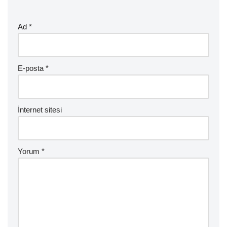
Ad
*
E-posta
*
İnternet sitesi
Yorum
*