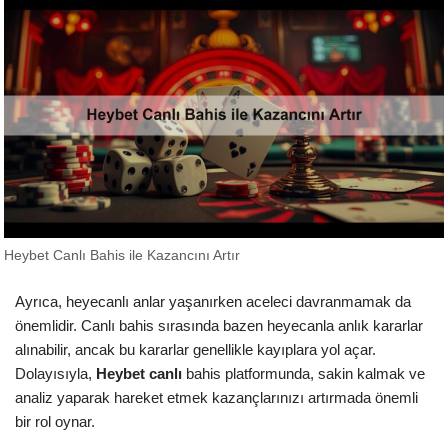
Heybet Canlı Bahis ile Kazancını Artır
Ayrıca, heyecanlı anlar yaşanırken aceleci davranmamak da
önemlidir. Canlı bahis sırasında bazen heyecanla anlık kararlar
alınabilir, ancak bu kararlar genellikle kayıplara yol açar.
Dolayısıyla,
Heybet canlı
bahis platformunda, sakin kalmak ve
analiz yaparak hareket etmek kazançlarınızı artırmada önemli
bir rol oynar.