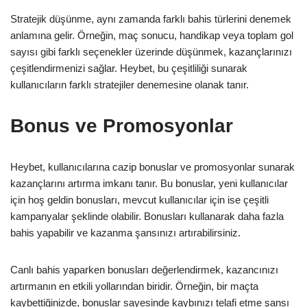
Stratejik düşünme, aynı zamanda farklı bahis türlerini denemek
anlamına gelir. Örneğin, maç sonucu, handikap veya toplam gol
sayısı gibi farklı seçenekler üzerinde düşünmek, kazançlarınızı
çeşitlendirmenizi sağlar. Heybet, bu çeşitliliği sunarak
kullanıcıların farklı stratejiler denemesine olanak tanır.
Bonus ve Promosyonlar
Heybet, kullanıcılarına cazip bonuslar ve promosyonlar sunarak
kazançlarını artırma imkanı tanır. Bu bonuslar, yeni kullanıcılar
için hoş geldin bonusları, mevcut kullanıcılar için ise çeşitli
kampanyalar şeklinde olabilir. Bonusları kullanarak daha fazla
bahis yapabilir ve kazanma şansınızı artırabilirsiniz.
Canlı bahis yaparken bonusları değerlendirmek, kazancınızı
artırmanın en etkili yollarından biridir. Örneğin, bir maçta
kaybettiğinizde, bonuslar sayesinde kaybınızı telafi etme şansı