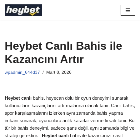
İçeriğe
geç
Heybet Canlı Bahis ile
Kazancını Artır
wpadmin_644d37
Mart 8, 2026
Heybet canlı
bahis, heyecan dolu bir oyun deneyimi sunarak
kullanıcıların kazançlarını artırmalarına olanak tanır. Canlı bahis,
spor karşılaşmalarını izlerken aynı zamanda bahis yapma
imkanı sunarak, oyunculara anlık kararlar verme fırsatı tanır. Bu
tür bir bahis deneyimi, sadece şans değil, aynı zamanda bilgi ve
strateji gerektirir. ,
Heybet canlı
bahis ile kazancınızı nasıl