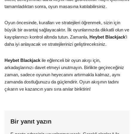
tamamladıktan sonra, oyun masasına katılabilirsiniz.
Oyun öncesinde, kuralları ve stratejileri öğrenmek, sizin için
büyük bir avantaj sağlayacaktır. İlk oyunlarınızda dikkatli olun ve
kayıplarınızı kontrol altında tutun. Zamanla,
Heybet Blackjack
’i
daha iyi anlayacak ve stratejilerinizi geliştireceksiniz.
Heybet Blackjack
ile eğlenceli bir oyun akışı için,
arkadaşlarınızı davet etmeyi unutmayın. Birlikte geçireceğiniz
zaman, sadece oyunun heyecanını artırmakla kalmaz, aynı
zamanda dostluğunuzu da güçlendirir. Oyun akışının tadını
çıkarın ve kazancın yanı sıra anılar biriktirin!
Bir yanıt yazın