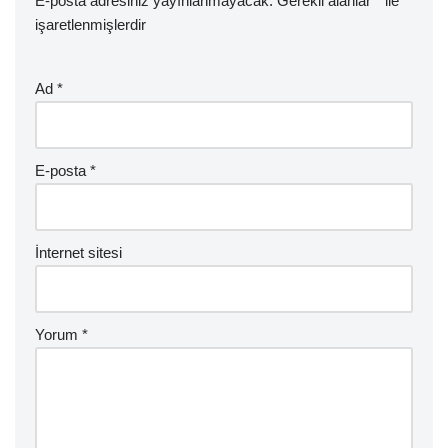
E-posta adresiniz yayınlanmayacak.
Gerekli alanlar
*
ile
işaretlenmişlerdir
Ad
*
E-posta
*
İnternet sitesi
Yorum
*