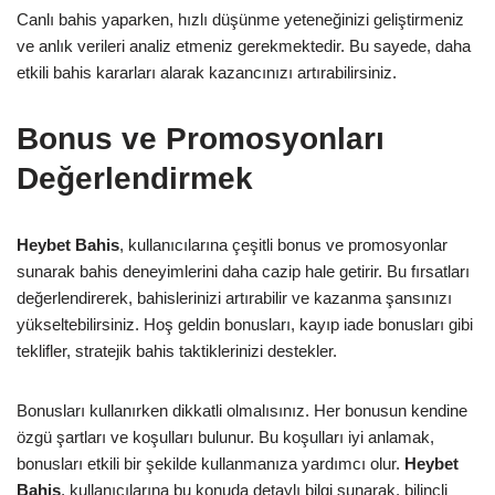
Canlı bahis yaparken, hızlı düşünme yeteneğinizi geliştirmeniz
ve anlık verileri analiz etmeniz gerekmektedir. Bu sayede, daha
etkili bahis kararları alarak kazancınızı artırabilirsiniz.
Bonus ve Promosyonları
Değerlendirmek
Heybet Bahis
, kullanıcılarına çeşitli bonus ve promosyonlar
sunarak bahis deneyimlerini daha cazip hale getirir. Bu fırsatları
değerlendirerek, bahislerinizi artırabilir ve kazanma şansınızı
yükseltebilirsiniz. Hoş geldin bonusları, kayıp iade bonusları gibi
teklifler, stratejik bahis taktiklerinizi destekler.
Bonusları kullanırken dikkatli olmalısınız. Her bonusun kendine
özgü şartları ve koşulları bulunur. Bu koşulları iyi anlamak,
bonusları etkili bir şekilde kullanmanıza yardımcı olur.
Heybet
Bahis
, kullanıcılarına bu konuda detaylı bilgi sunarak, bilinçli