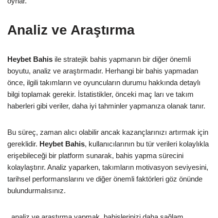
oynar.
Analiz ve Araştırma
Heybet Bahis
ile stratejik bahis yapmanın bir diğer önemli
boyutu, analiz ve araştırmadır. Herhangi bir bahis yapmadan
önce, ilgili takımların ve oyuncuların durumu hakkında detaylı
bilgi toplamak gerekir. İstatistikler, önceki maç ları ve takım
haberleri gibi veriler, daha iyi tahminler yapmanıza olanak tanır.
Bu süreç, zaman alıcı olabilir ancak kazançlarınızı artırmak için
gereklidir.
Heybet Bahis
, kullanıcılarının bu tür verileri kolaylıkla
erişebileceği bir platform sunarak, bahis yapma sürecini
kolaylaştırır. Analiz yaparken, takımların motivasyon seviyesini,
tarihsel performanslarını ve diğer önemli faktörleri göz önünde
bulundurmalısınız.
, analiz ve araştırma yapmak, bahislerinizi daha sağlam