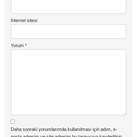
İnternet sitesi
Yorum
*
Daha sonraki yorumlarımda kullanılması için adım, e-
posta adresim ve site adresim bu tarayıcıya kaydedilsin.