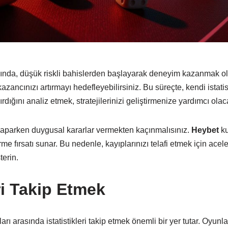
asında, düşük riskli bahislerden başlayarak deneyim kazanmak ol
kazancınızı artırmayı hedefleyebilirsiniz. Bu süreçte, kendi istatis
dığını analiz etmek, stratejilerinizi geliştirmenize yardımcı olaca
yaparken duygusal kararlar vermekten kaçınmalısınız.
Heybet
ku
rme fırsatı sunar. Bu nedenle, kayıplarınızı telafi etmek için ace
erin.
eri Takip Etmek
arı arasında istatistikleri takip etmek önemli bir yer tutar. Oyunla