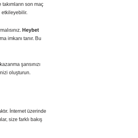
de takımların son maç
etkileyebilir.
rmalısınız.
Heybet
apma imkanı tanır. Bu
, kazanma şansınızı
inizi oluşturun.
ktır. İnternet üzerinde
r, size farklı bakış