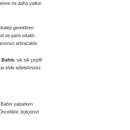
lerine mi daha yatkın
trateji gerektiren
sit ve şans odaklı
sınızı artıracaktır.
 Bahis
, sık sık çeşitli
 elde edebilirsiniz.
r. Bahis yaparken
Öncelikle, bütçenizi