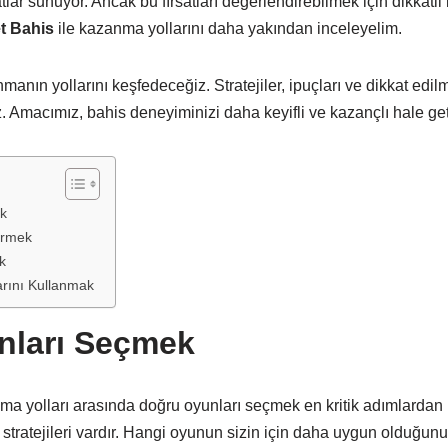
satlar sunuyor. Ancak bu fırsatları değerlendirebilmek için dikkat
t Bahis
ile kazanma yollarını daha yakından inceleyelim.
nmanın yollarını keşfedeceğiz. Stratejiler, ipuçları ve dikkat edi
. Amacımız, bahis deneyiminizi daha keyifli ve kazançlı hale ge
ek
tirmek
ek
larını Kullanmak
nları Seçmek
ma yolları arasında doğru oyunları seçmek en kritik adımlardan 
 stratejileri vardır. Hangi oyunun sizin için daha uygun olduğun