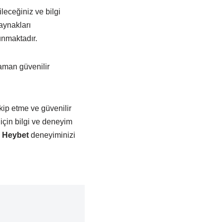
leceğiniz ve bilgi
kaynakları
sunmaktadır.
aman güvenilir
takip etme ve güvenilir
için bilgi ve deneyim
,
Heybet
deneyiminizi