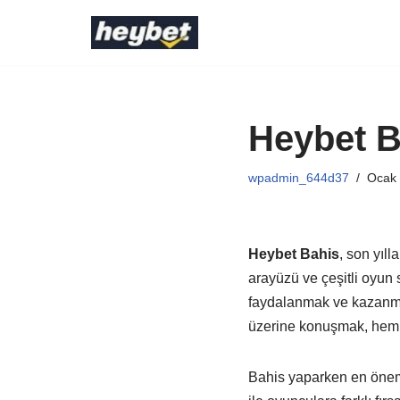
İçeriğe
geç
Heybet B
wpadmin_644d37
Ocak 
Heybet Bahis
, son yıll
arayüzü ve çeşitli oyun 
faydalanmak ve kazanmak
üzerine konuşmak, hem y
Bahis yaparken en önemli